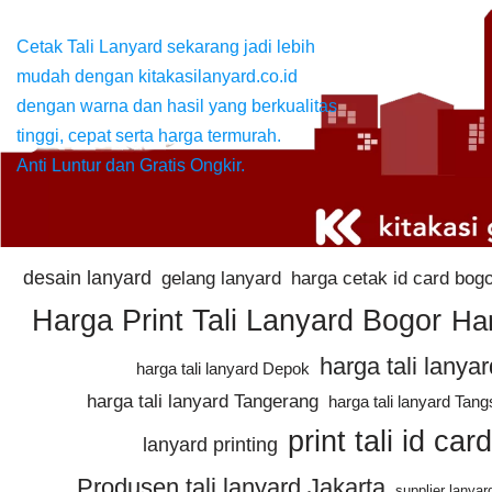
Cetak Tali Lanyard sekarang jadi lebih
mudah dengan kitakasilanyard.co.id
dengan warna dan hasil yang berkualitas
tinggi, cepat serta harga termurah.
Anti Luntur dan Gratis Ongkir.
desain lanyard
gelang lanyard
harga cetak id card bog
Harga Print Tali Lanyard Bogor
Har
harga tali lanyar
harga tali lanyard Depok
harga tali lanyard Tangerang
harga tali lanyard Tang
print tali id ca
lanyard printing
Produsen tali lanyard Jakarta
supplier lanya