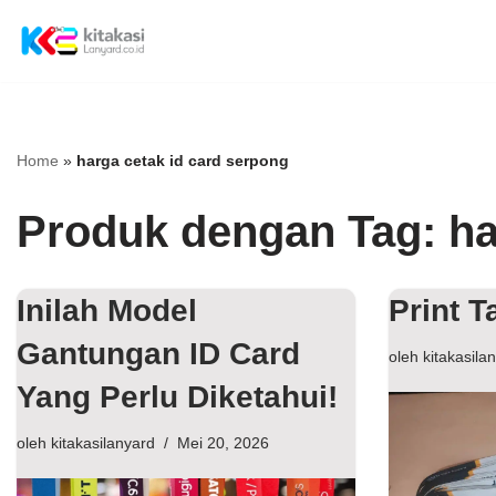
Lompat
ke
konten
Home
»
harga cetak id card serpong
Produk dengan Tag: ha
Inilah Model
Print T
Gantungan ID Card
oleh
kitakasila
Yang Perlu Diketahui!
oleh
kitakasilanyard
Mei 20, 2026