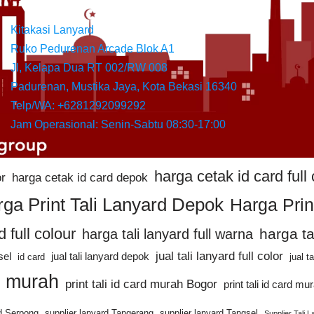
Kitakasi Lanyard
Ruko Pedurenan Arcade Blok A1
Jl, Kelapa Dua RT 002/RW 008
Padurenan, Mustika Jaya, Kota Bekasi 16340
Telp/WA: +6281292099292
Jam Operasional: Senin-Sabtu 08:30-17:00
harga cetak id card full 
or
harga cetak id card depok
ga Print Tali Lanyard Depok
Harga Prin
d full colour
harga ta
harga tali lanyard full warna
jual tali lanyard full color
sel
jual tali lanyard depok
id card
jual t
rd murah
print tali id card murah Bogor
print tali id card m
rd Serpong
supplier lanyard Tangerang
supplier lanyard Tangsel
Supplier Tali 