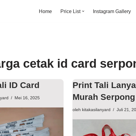
Home
Price List
Instagram Gallery
rga cetak id card serpo
ali ID Card
Print Tali Lany
Murah Serpong
nyard
Mei 16, 2025
oleh
kitakasilanyard
Juli 21, 2