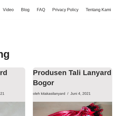
Video
Blog
FAQ
Privacy Policy
Tentang Kami
ng
ard
Produsen Tali Lanyard
Bogor
021
oleh
kitakasilanyard
Juni 4, 2021