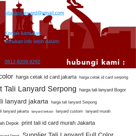
kitakasilanyard@gmail.com
Kontak kami dan
temukan info lebih dalam:
0812-9209-9292
color
harga cetak id card jakarta
harga cetak id card serpong
t Tali Lanyard Serpong
harga tali lanyard Bogor
li lanyard jakarta
harga tali lanyard Serpong
ali lanyard jakarta
lanyard custom
lanyard murah
lanyard bekasi
print tali id card murah Jakarta
urah Depok
Supplier Tali Lanyard Full Color
Lanyard Depok