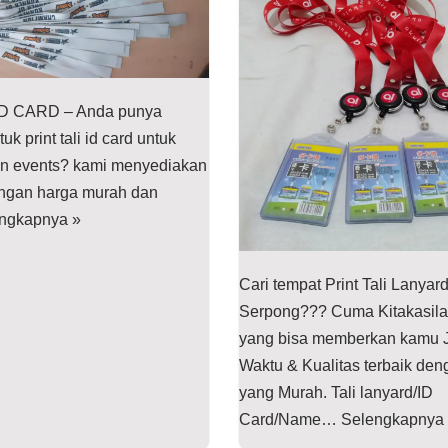
ID CARD – Anda punya
k print tali id card untuk
n events? kami menyediakan
engan harga murah dan
ngkapnya »
Cari tempat Print Tali Lanyar
Serpong??? Cuma Kitakasila
yang bisa memberkan kamu 
Waktu & Kualitas terbaik de
yang Murah. Tali lanyard/ID
Card/Name…
Selengkapnya