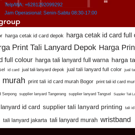
Telp/WA: +6281292099292
Jam Operasional: Senin-Sabtu 08:30-17:00
harga cetak id card full 
or
harga cetak id card depok
ga Print Tali Lanyard Depok
Harga Prin
d full colour
harga ta
harga tali lanyard full warna
jual tali lanyard full color
sel
jual tali lanyard depok
id card
jual t
rd murah
print tali id card murah Bogor
print tali id card m
rd Serpong
supplier lanyard Tangerang
supplier lanyard Tangsel
Supplier Tali 
supplier tali lanyard printing
i lanyard id card
tali i
wristband
tali lanyard murah
tali lanyard jakarta