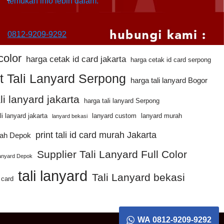
temukan info lebih dalam:
0812-9209-9292
color
harga cetak id card jakarta
harga cetak id card serpong
t Tali Lanyard Serpong
harga tali lanyard Bogor
li lanyard jakarta
harga tali lanyard Serpong
ali lanyard jakarta
lanyard custom
lanyard murah
lanyard bekasi
print tali id card murah Jakarta
urah Depok
Supplier Tali Lanyard Full Color
Lanyard Depok
tali lanyard
Tali Lanyard bekasi
d card
WA 0812-9209-9292