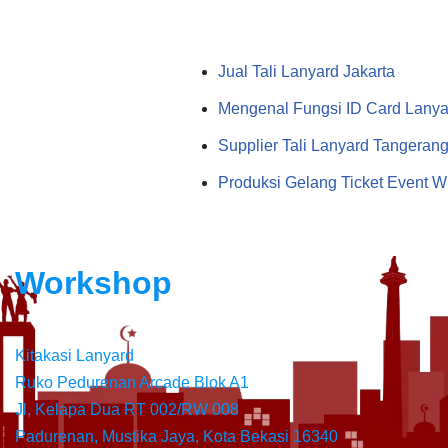
Jual Tali Lanyard Jakarta
Mengenal Fungsi ID Card Lanya
Supplier Tali Lanyard Tangeran
Produksi Gelang Ticket Event W
Workshop
Kitakasi Lanyard
Ruko Pedurenan Arcade Blok A1
Jl, Kelapa Dua RT 002/RW 008
Padurenan, Mustika Jaya, Kota Bekasi 16340