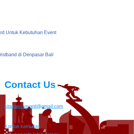
rd Untuk Kebutuhan Event
g
ristband di Denpasar Bali
Contact Us
kitakasilanyard@gmail.com
Kontak kami dan