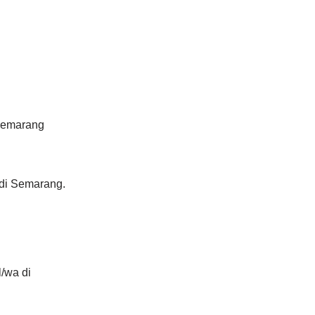
 Semarang
 di Semarang.
/wa di