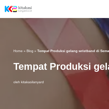
Lompat
ke
konten
Home
»
Blog
»
Tempat Produksi gelang wristband di Sem
Tempat Produksi gel
oleh
kitakasilanyard