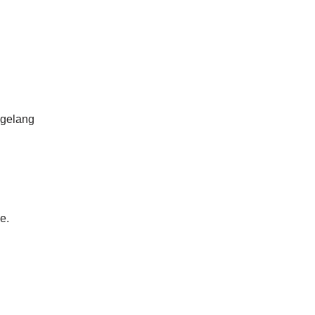
u gelang
e.