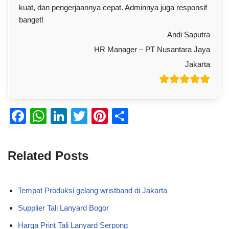
kuat, dan pengerjaannya cepat. Adminnya juga responsif
banget!
Andi Saputra
HR Manager – PT Nusantara Jaya
Jakarta
F
W
Li
T
Pi
S
a
h
n
wi
nt
h
c
at
k
tt
er
ar
Related Posts
e
s
e
er
e
e
b
A
dI
st
Tempat Produksi gelang wristband di Jakarta
o
p
n
Supplier Tali Lanyard Bogor
o
p
Harga Print Tali Lanyard Serpong