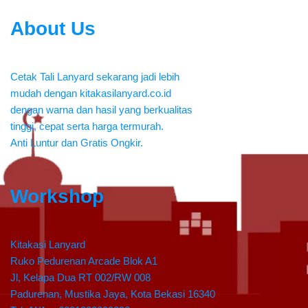
About Us
Cetak Tali Lanyard sekarang jadi lebih
mudah dengan kitakasilanyard.co.id
dengan warna dan hasil yang berkualitas
tinggi, cepat serta harga termurah.
Anti Luntur dan Gratis Ongkir.
Workshop
Kitakasi Lanyard
Ruko Pedurenan Arcade Blok A1
Jl, Kelapa Dua RT 002/RW 008
Padurenan, Mustika Jaya, Kota Bekasi 16340