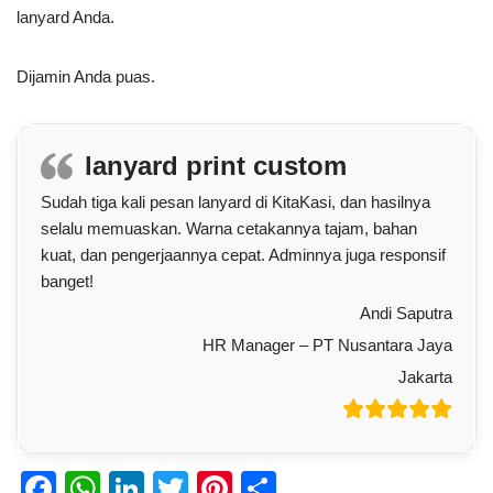
lanyard Anda.
Dijamin Anda puas.
lanyard print custom
Sudah tiga kali pesan lanyard di KitaKasi, dan hasilnya
selalu memuaskan. Warna cetakannya tajam, bahan
kuat, dan pengerjaannya cepat. Adminnya juga responsif
banget!
Andi Saputra
HR Manager – PT Nusantara Jaya
Jakarta
F
W
Li
T
Pi
S