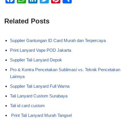
a
h
n
wi
nt
h
c
at
k
tt
er
ar
Related Posts
e
s
e
er
e
e
b
A
dI
st
Supplier Gantungan ID Card Murah dan Terpercaya
o
p
n
Print Lanyard Vape POD Jakarta
o
p
Supplier Tali Lanyard Depok
k
Pro & Kontra Pencetakan Sublimasi vs. Teknik Pencetakan
Lainnya
Supplier Tali Lanyard Full Warna
Tali Lanyard Custom Surabaya
Tali id card custom
Print Tali Lanyard Murah Tangsel