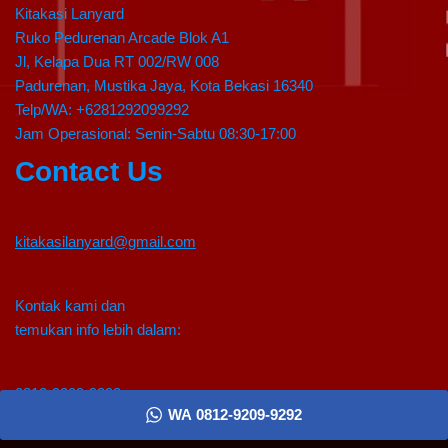
Kitakasi Lanyard
Ruko Pedurenan Arcade Blok A1
Jl, Kelapa Dua RT 002/RW 008
Padurenan, Mustika Jaya, Kota Bekasi 16340
Telp/WA: +6281292099292
Jam Operasional: Senin-Sabtu 08:30-17:00
Contact Us
kitakasilanyard@gmail.com
Kontak kami dan
temukan info lebih dalam:
0812-9209-9292
WA 0812-9209-9292
Neve
| Diberdayakan oleh
WordPress