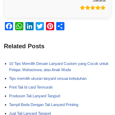
Jakarta
F
W
Li
T
Pi
S
a
h
n
wi
nt
h
c
at
k
tt
er
ar
Related Posts
e
s
e
er
e
e
b
A
dI
st
10 Tips Memilih Desain Lanyard Custom yang Cocok untuk
o
p
n
Pelajar, Mahasiswa, atau Anak Muda
o
p
Tips memilih ukuran lanyard sesuai kebutuhan
k
Print Tali Id card Termurah
Produsen Tali Lanyard Tangsel
Tampil Beda Dengan Tali Lanyard Printing
Jual Tali Lanyard Tangsel