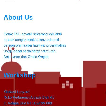
About Us
Cetak Tali Lanyard sekarang jadi lebih
mudah dengan kitakasilanyard.co.id
dengan warna dan hasil yang berkualitas
tinggi, cepat serta harga termurah.
Anti Luntur dan Gratis Ongkir.
Workshop
Kitakasi Lanyard
Ruko Pedurenan Arcade Blok A1
Jl, Kelapa Dua RT 002/RW 008