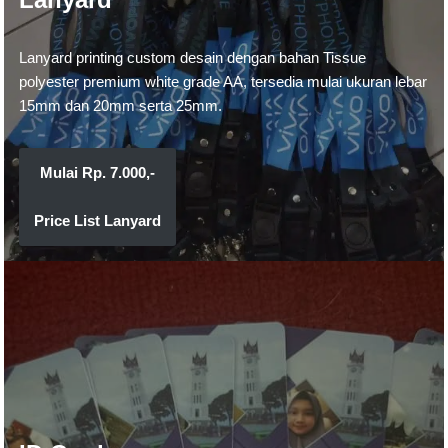
Lanyard printing custom desain dengan bahan Tissue
polyester premium white grade AA, tersedia mulai ukuran lebar
15mm dan 20mm serta 25mm.
Mulai Rp.
7
.000,-
Price List Lanyard