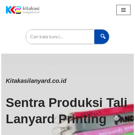
Lompat
ke
konten
🔍
Kitakasilanyard.co.id
Sentra Produksi Tali
Lanyard Printing