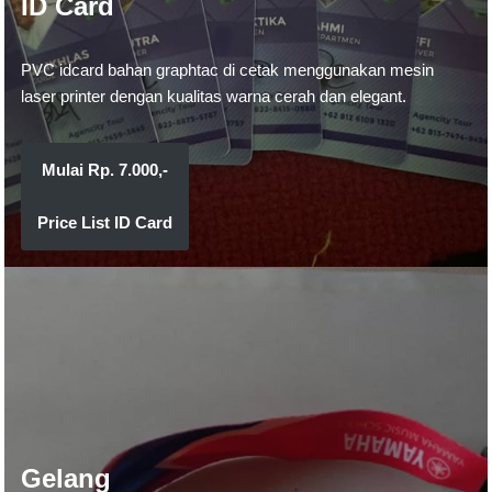
ID Card
PVC idcard bahan graphtac di cetak menggunakan mesin
laser printer dengan kualitas warna cerah dan elegant.
Mulai Rp.
7
.000,-
Price List ID Card
Gelang