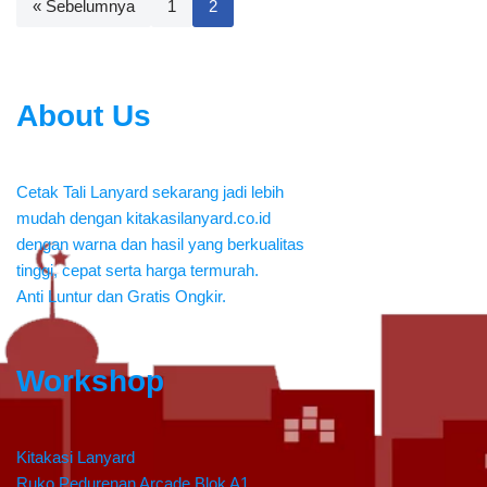
« Sebelumnya
1
2
About Us
Cetak Tali Lanyard sekarang jadi lebih
mudah dengan kitakasilanyard.co.id
dengan warna dan hasil yang berkualitas
tinggi, cepat serta harga termurah.
Anti Luntur dan Gratis Ongkir.
Workshop
Kitakasi Lanyard
Ruko Pedurenan Arcade Blok A1