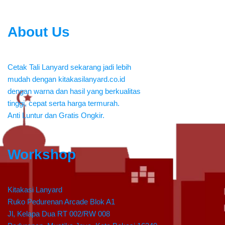
About Us
Cetak Tali Lanyard sekarang jadi lebih
mudah dengan kitakasilanyard.co.id
dengan warna dan hasil yang berkualitas
tinggi, cepat serta harga termurah.
Anti Luntur dan Gratis Ongkir.
Workshop
Kitakasi Lanyard
Ruko Pedurenan Arcade Blok A1
Jl, Kelapa Dua RT 002/RW 008